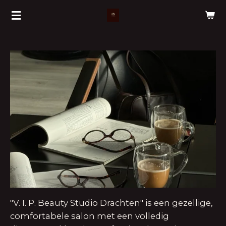
Ga
direct
naar
de
hoofdinhoud
"V. I. P. Beauty Studio Drachten" is een gezellige,
comfortabele salon met een volledig